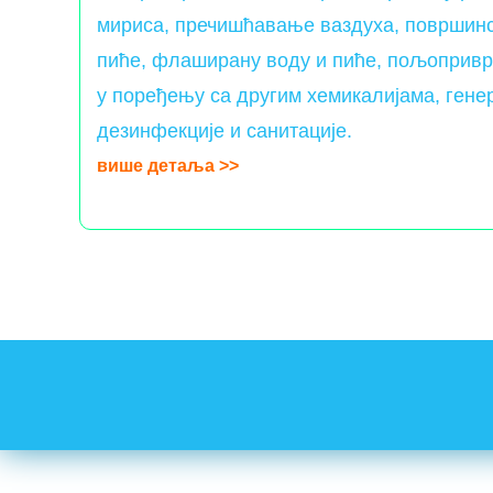
мириса, пречишћавање ваздуха, површинск
пиће, флаширану воду и пиће, пољопривр
у поређењу са другим хемикалијама, гене
дезинфекције и санитације.
више детаља >>