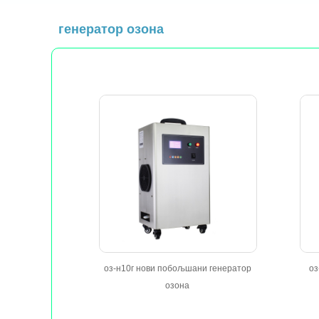
генератор озона
оз-н10г нови побољшани генератор
оз
озона