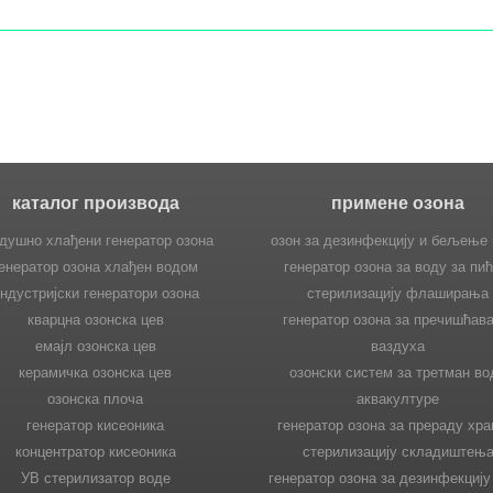
каталог производа
примене озона
душно хлађени генератор озона
озон за дезинфекцију и бељење
енератор озона хлађен водом
генератор озона за воду за пић
ндустријски генератори озона
стерилизацију флаширања
кварцна озонска цев
генератор озона за пречишћав
емајл озонска цев
ваздуха
керамичка озонска цев
озонски систем за третман во
озонска плоча
аквакултуре
генератор кисеоника
генератор озона за прераду хра
концентратор кисеоника
стерилизацију складиштењ
УВ стерилизатор воде
генератор озона за дезинфекцију