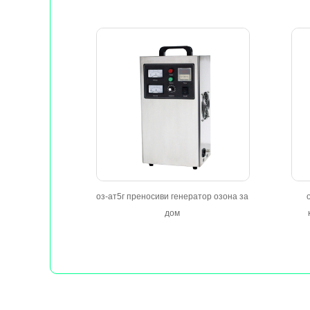
оз-ат5г преносиви генератор озона за
дом