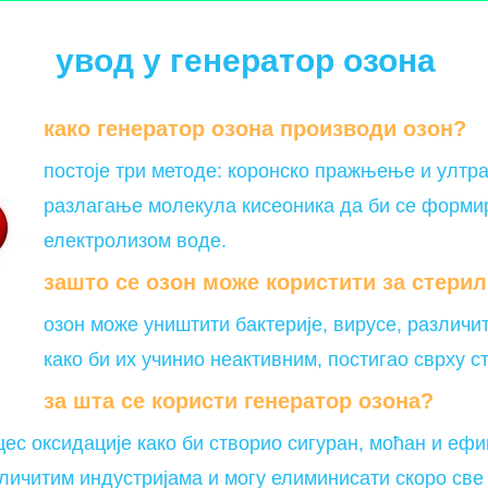
увод у генератор озона
како генератор озона производи озон?
постоје три методе: коронско пражњење и ултр
разлагање молекула кисеоника да би се формир
електролизом воде.
зашто се озон може користити за стерил
озон може уништити бактерије, вирусе, различи
како би их учинио неактивним, постигао сврху с
за шта се користи генератор озона?
ес оксидације како би створио сигуран, моћан и ефи
личитим индустријама и могу елиминисати скоро све 