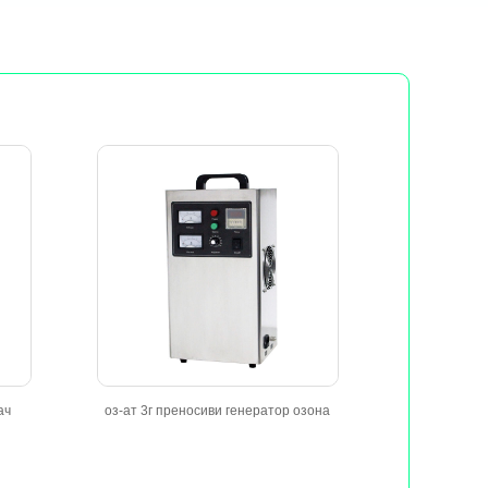
ач
оз-ат 3г преносиви генератор озона