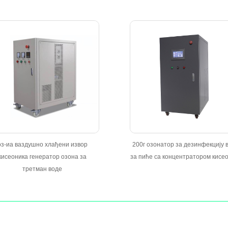
оз-иа ваздушно хлађени извор
200г озонатор за дезинфекцију 
кисеоника генератор озона за
за пиће са концентратором кисе
третман воде