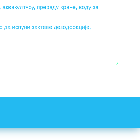
аквакултуру, прераду хране, воду за
о да испуни захтеве дезодорације,