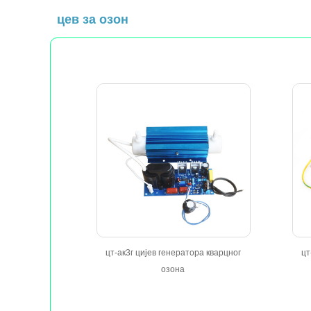
цев за озон
цт-ак3г цијев генератора кварцног
цт
озона