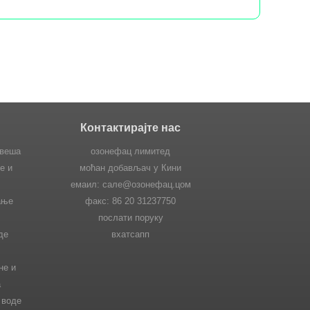
Контактирајте нас
 веша
озонефац лимитед
е и
моћан добављач у Кини
емаил: сале@озонефац.цом
ање
факс: 86 20 31237750
послати поруку
де
вхатсапп
не и
а
 воде