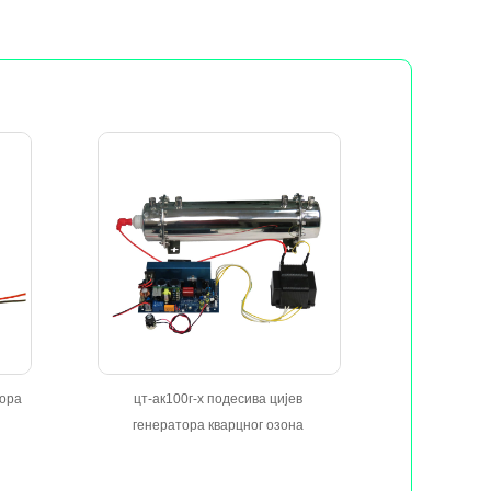
тора
цт-ак100г-х подесива цијев
генератора кварцног озона