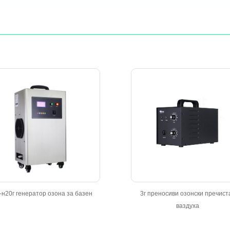
-н20г генератор озона за базен
3г преносиви озонски пречист
ваздуха