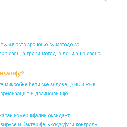
аљубичасто зрачење су методе за
ао озон, а трећи метод је добијање озона
изацију?
те микробне ћелијске зидове, ДНК и РНК
терилизације и дезинфекције.
касан комерцијални оксидант.
вирусе и бактерије, укључујући контролу