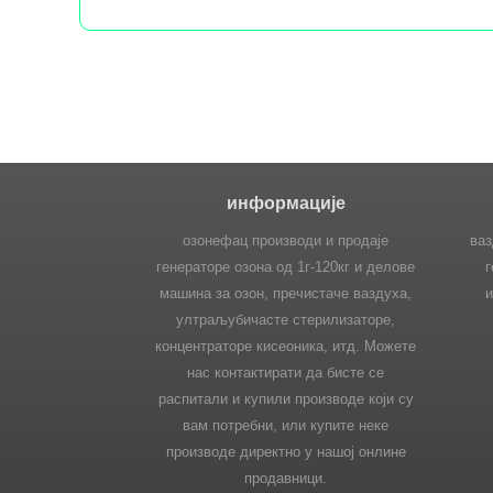
информације
озонефац производи и продаје
ваз
генераторе озона од 1г-120кг и делове
г
машина за озон, пречистаче ваздуха,
и
ултраљубичасте стерилизаторе,
концентраторе кисеоника, итд. Можете
нас контактирати да бисте се
распитали и купили производе који су
вам потребни, или купите неке
производе директно у нашој онлине
продавници.