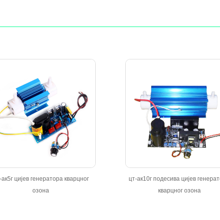
-ак5г цијев генератора кварцног
цт-ак10г подесива цијев генера
озона
кварцног озона