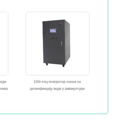
воде
100г плц генератор озона за
оника
дезинфекцију воде у аквакултури