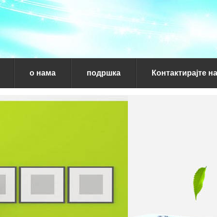
о нама
подршка
Контактирајте н