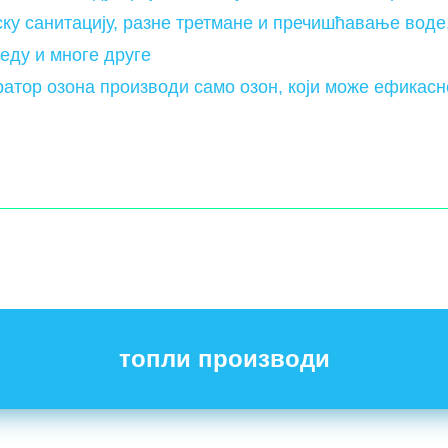
у санитацију, разне третмане и пречишћавање воде, 
еду и многе друге
ратор озона производи само озон, који може ефикасн
топли производи