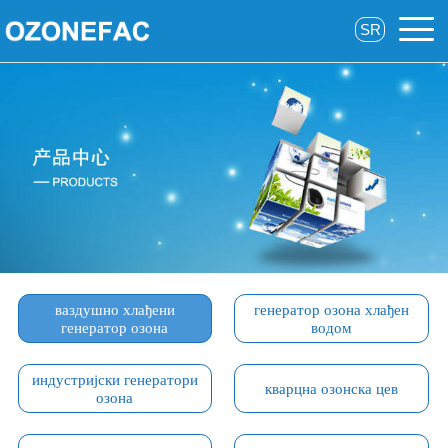
SR
ваздушно хлађени
генератор озона хлађен
генератор озона
водом
индустријски генератори
кварцна озонска цев
озона