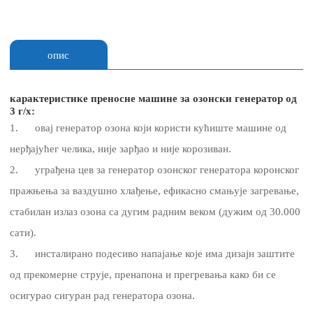
опис
карактеристике преносне машине за озонски генератор од
3 г/х:
1. овај генератор озона који користи кућиште машине од
нерђајућег челика, није зарђао и није корозиван.
2. уграђена цев за генератор озонског генератора коронског
пражњења за ваздушно хлађење, ефикасно смањује загревање,
стабилан излаз озона са дугим радним веком (дужим од 30.000
сати).
3. инсталирано подесиво напајање које има дизајн заштите
од прекомерне струје, пренапона и прегревања како би се
осигурао сигуран рад генератора озона.