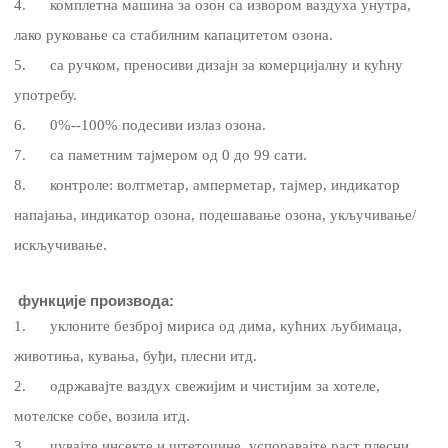
4. комплетна машина за озон са извором ваздуха унутра,
лако руковање са стабилним капацитетом озона.
5. са ручком, преносиви дизајн за комерцијалну и кућну
употребу.
6. 0%--100% подесиви излаз озона.
7. са паметним тајмером од 0 до 99 сати.
8. контроле: волтметар, амперметар, тајмер, индикатор
напајања, индикатор озона, подешавање озона, укључивање/
искључивање.
функције производа:
1. уклоните безброј мириса од дима, кућних љубимаца,
животиња, кувања, буђи, плесни итд.
2. одржавајте ваздух свежијим и чистијим за хотеле,
мотелске собе, возила итд.
3. чувајте инсекте и штеточине, успоравајте раст плесни,