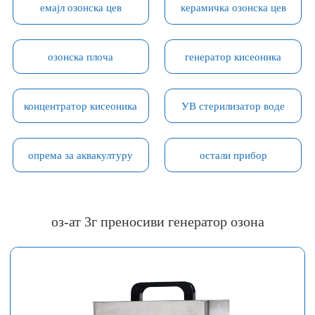
емајл озонска цев
керамичка озонска цев
озонска плоча
генератор кисеоника
концентратор кисеоника
УВ стерилизатор воде
опрема за аквакултуру
остали прибор
оз-ат 3г преносиви генератор озона