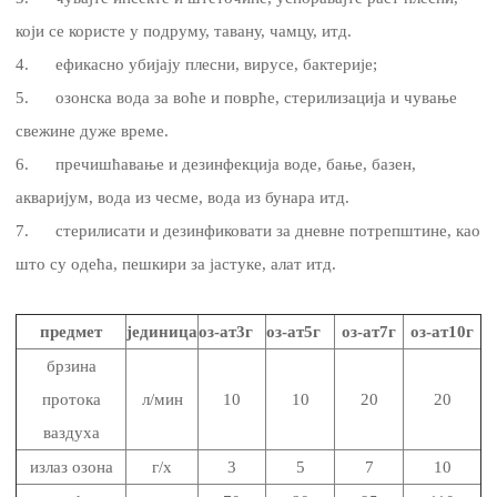
који се користе у подруму, тавану, чамцу, итд.
4. ефикасно убијају плесни, вирусе, бактерије;
5. озонска вода за воће и поврће, стерилизација и чување
свежине дуже време.
6. пречишћавање и дезинфекција воде, бање, базен,
акваријум, вода из чесме, вода из бунара итд.
7. стерилисати и дезинфиковати за дневне потрепштине, као
што су одећа, пешкири за јастуке, алат итд.
предмет
јединица
оз-ат3г
оз-ат5г
оз-ат7г
оз-ат10г
брзина
протока
л/мин
10
10
20
20
ваздуха
излаз озона
г/х
3
5
7
10