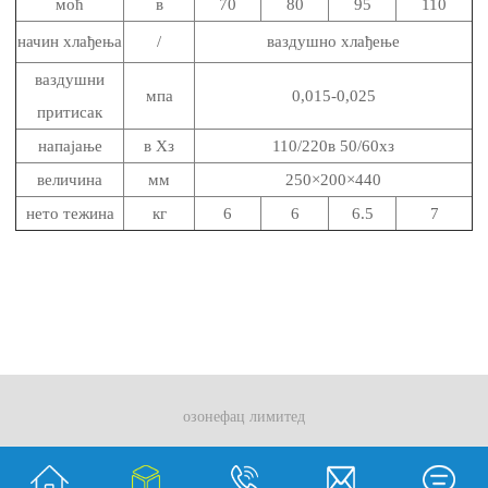
моћ
в
70
80
95
110
начин хлађења
/
ваздушно хлађење
ваздушни
мпа
0,015-0,025
притисак
напајање
в Хз
110/220в 50/60хз
величина
мм
250×200×440
нето тежина
кг
6
6
6.5
7
озонефац лимитед