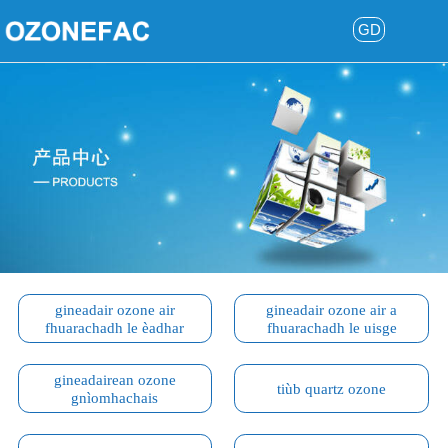
GD
gineadair ozone air
gineadair ozone air a
fhuarachadh le èadhar
fhuarachadh le uisge
gineadairean ozone
tiùb quartz ozone
gnìomhachais