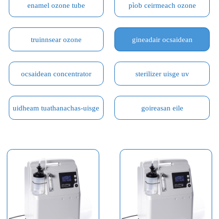
enamel ozone tube
pìob ceirmeach ozone
truinnsear ozone
gineadair ocsaidean
ocsaidean concentrator
sterilizer uisge uv
uidheam tuathanachas-uisge
goireasan eile