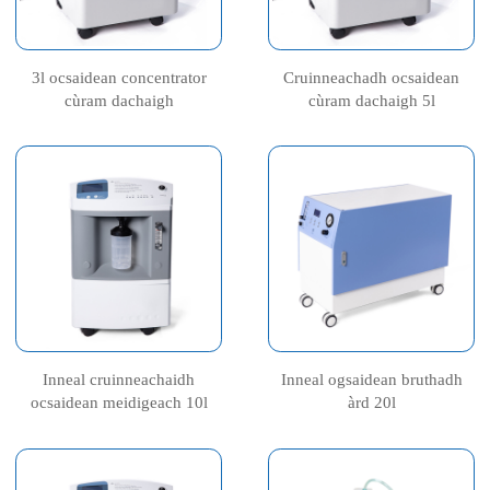
3l ocsaidean concentrator
Cruinneachadh ocsaidean
cùram dachaigh
cùram dachaigh 5l
Inneal cruinneachaidh
Inneal ogsaidean bruthadh
ocsaidean meidigeach 10l
àrd 20l