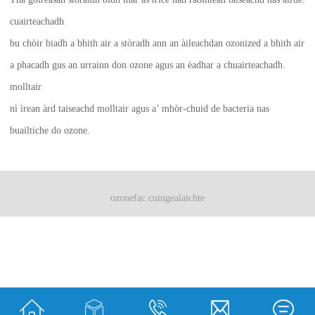
cuairteachadh
bu chòir biadh a bhith air a stòradh ann an àileachdan ozonized a bhith air
a phacadh gus an urrainn don ozone agus an èadhar a chuairteachadh.
molltair
nì ìrean àrd taiseachd molltair agus a’ mhòr-chuid de bacteria nas
buailtiche do ozone.
ozonefac cuingealaichte