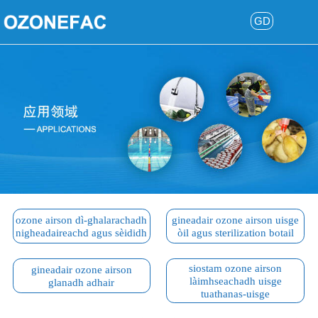
GD
ozone airson dì-ghalarachadh
gineadair ozone airson uisge
nigheadaireachd agus sèididh
òil agus sterilization botail
siostam ozone airson
gineadair ozone airson
làimhseachadh uisge
glanadh adhair
tuathanas-uisge