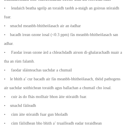
• leudaich beatha sgeilp an toraidh taobh a-staigh an goireas stòraidh
fuar.
• smachd meanbh-bhitheòlasach air an èadhar
• bacadh ìrean ozone ìosal (<0.3 ppm) fàs meanbh-bhitheòlasach san
adhar.
• Faodar ìrean ozone àrd a chleachdadh airson dì-ghalarachadh nuair a
tha an rùm falamh.
• faodar slàinteachas uachdar a chumail
• le bhith a’ cur bacadh air fàs meanbh-bhitheòlasach, thèid pathogens
air uachdar soithichean toraidh agus ballachan a chumail cho ìosal.
• cuir às do fhàs molltair bhon àite stòraidh fuar.
• smachd fàileadh
• cùm àite stòraidh fuar gun bholadh
• cùm fàilidhean bho bhith a’ truailleadh eadar toraidhean