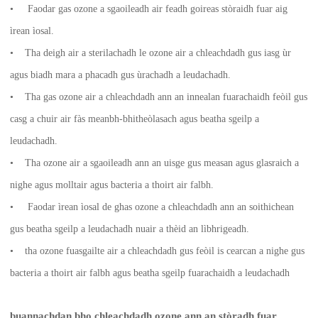
• Faodar gas ozone a sgaoileadh air feadh goireas stòraidh fuar aig
ìrean ìosal.
• Tha deigh air a sterilachadh le ozone air a chleachdadh gus iasg ùr
agus biadh mara a phacadh gus ùrachadh a leudachadh.
• Tha gas ozone air a chleachdadh ann an innealan fuarachaidh feòil gus
casg a chuir air fàs meanbh-bhitheòlasach agus beatha sgeilp a
leudachadh.
• Tha ozone air a sgaoileadh ann an uisge gus measan agus glasraich a
nighe agus molltair agus bacteria a thoirt air falbh.
• Faodar ìrean ìosal de ghas ozone a chleachdadh ann an soithichean
gus beatha sgeilp a leudachadh nuair a thèid an lìbhrigeadh.
• tha ozone fuasgailte air a chleachdadh gus feòil is cearcan a nighe gus
bacteria a thoirt air falbh agus beatha sgeilp fuarachaidh a leudachadh
buannachdan bho chleachdadh ozone ann an stòradh fuar