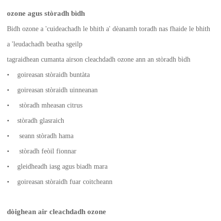
ozone agus stòradh bìdh
Bidh ozone a 'cuideachadh le bhith a' dèanamh toradh nas fhaide le bhith
a 'leudachadh beatha sgeilp
tagraidhean cumanta airson cleachdadh ozone ann an stòradh bìdh
• goireasan stòraidh buntàta
• goireasan stòraidh uinneanan
• stòradh mheasan citrus
• stòradh glasraich
• seann stòradh hama
• stòradh feòil fionnar
• gleidheadh ​​​​iasg agus biadh mara
• goireasan stòraidh fuar coitcheann
dòighean air cleachdadh ozone