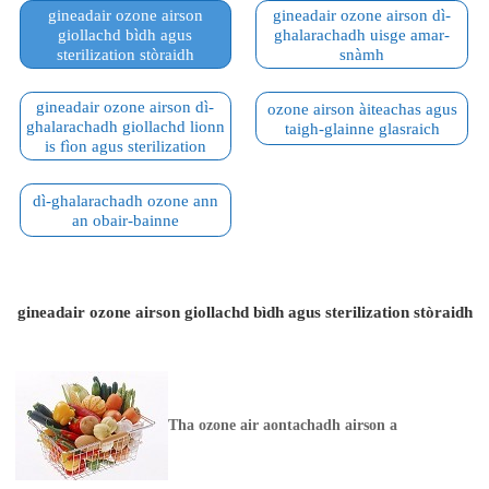
gineadair ozone airson
gineadair ozone airson dì-
giollachd bìdh agus
ghalarachadh uisge amar-
sterilization stòraidh
snàmh
gineadair ozone airson dì-
ozone airson àiteachas agus
ghalarachadh giollachd lionn
taigh-glainne glasraich
is fìon agus sterilization
dì-ghalarachadh ozone ann
an obair-bainne
gineadair ozone airson giollachd bìdh agus sterilization stòraidh
Tha ozone air aontachadh airson a