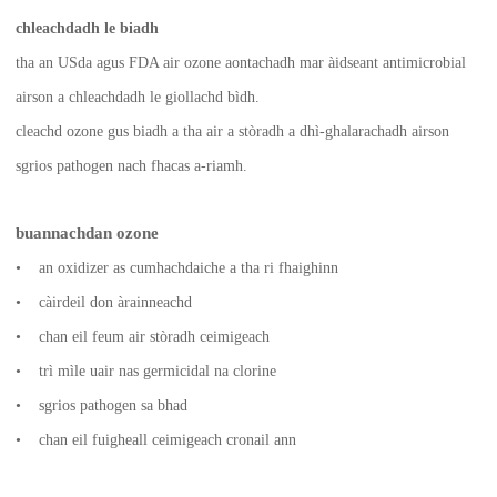
chleachdadh le biadh
tha an USda agus FDA air ozone aontachadh mar àidseant antimicrobial
airson a chleachdadh le giollachd bìdh.
cleachd ozone gus biadh a tha air a stòradh a dhì-ghalarachadh airson
sgrios pathogen nach fhacas a-riamh.
buannachdan ozone
• an oxidizer as cumhachdaiche a tha ri fhaighinn
• càirdeil don àrainneachd
• chan eil feum air stòradh ceimigeach
• trì mìle uair nas germicidal na clorine
• sgrios pathogen sa bhad
• chan eil fuigheall ceimigeach cronail ann