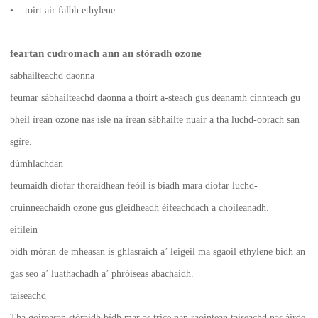
• toirt air falbh ethylene
feartan cudromach ann an stòradh ozone
sàbhailteachd daonna
feumar sàbhailteachd daonna a thoirt a-steach gus dèanamh cinnteach gu
bheil ìrean ozone nas ìsle na ìrean sàbhailte nuair a tha luchd-obrach san
sgìre.
dùmhlachdan
feumaidh diofar thoraidhean feòil is biadh mara diofar luchd-
cruinneachaidh ozone gus gleidheadh ​​​​èifeachdach a choileanadh.
eitilein
bidh mòran de mheasan is ghlasraich a’ leigeil ma sgaoil ethylene bidh an
gas seo a’ luathachadh a’ phròiseas abachaidh.
taiseachd
Tha goireasan stòraidh bìdh mar as trice nan raointean taiseachd nas àirde.