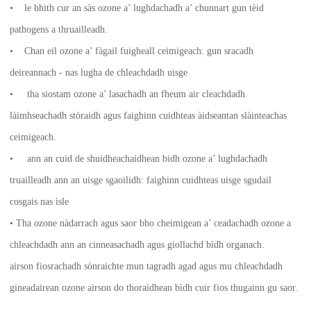
• le bhith cur an sàs ozone a’ lughdachadh a’ chunnart gun tèid
pathogens a thruailleadh.
• Chan eil ozone a’ fàgail fuigheall ceimigeach: gun sracadh
deireannach - nas lugha de chleachdadh uisge
• tha siostam ozone a’ lasachadh an fheum air cleachdadh
làimhseachadh stòraidh agus faighinn cuidhteas àidseantan slàinteachas
ceimigeach.
• ann an cuid de shuidheachaidhean bidh ozone a’ lughdachadh
truailleadh ann an uisge sgaoilidh: faighinn cuidhteas uisge sgudail
cosgais nas ìsle
• Tha ozone nàdarrach agus saor bho cheimigean a’ ceadachadh ozone a
chleachdadh ann an cinneasachadh agus giollachd bìdh organach.
airson fiosrachadh sònraichte mun tagradh agad agus mu chleachdadh
gineadairean ozone airson do thoraidhean bìdh cuir fios thugainn gu saor.