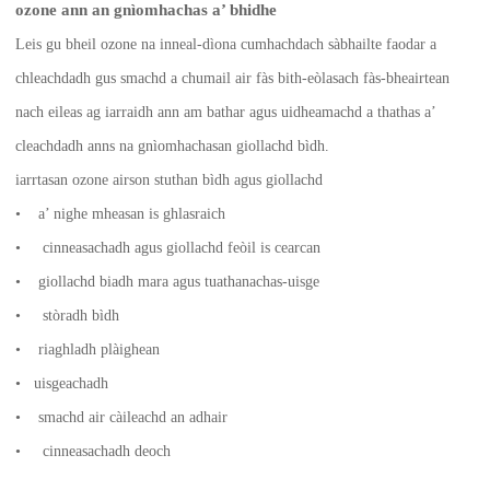
ozone ann an gnìomhachas a’ bhidhe
Leis gu bheil ozone na inneal-dìona cumhachdach sàbhailte faodar a
chleachdadh gus smachd a chumail air fàs bith-eòlasach fàs-bheairtean
nach eileas ag iarraidh ann am bathar agus uidheamachd a thathas a’
cleachdadh anns na gnìomhachasan giollachd bìdh.
iarrtasan ozone airson stuthan bìdh agus giollachd
• a’ nighe mheasan is ghlasraich
• cinneasachadh agus giollachd feòil is cearcan
• giollachd biadh mara agus tuathanachas-uisge
• stòradh bìdh
• riaghladh plàighean
• uisgeachadh
• smachd air càileachd an adhair
• cinneasachadh deoch