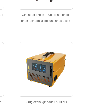
tor
Gineadair ozone 100g plc airson dì-
ghalarachadh uisge tuathanas-uisge
ne
5-40g ozone gineadair purifiers