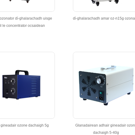
ozonator dì-ghalarachadh uisge
dì-ghalarachadh amar oz-n15g ozona
il le concentrator ocsaidean
- gineadair ozone dachaigh 5g
Glanadairean adhair gineadair ozo
dachaigh 5-40g