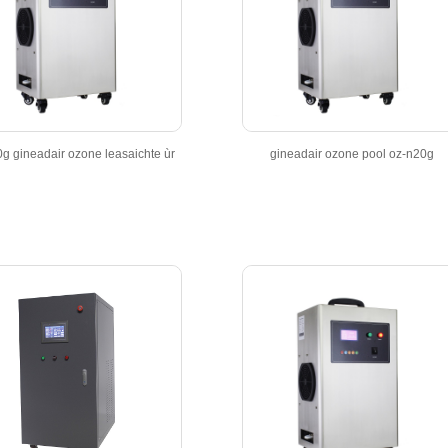
g gineadair ozone leasaichte ùr
gineadair ozone pool oz-n20g