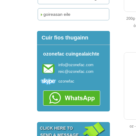
goireasan eile
200g 
ò
Cuir fios thugainn
ozonefac cuingealaichte
info@ozonefac.com
reic@ozonefac.com
ozonefac
oz 