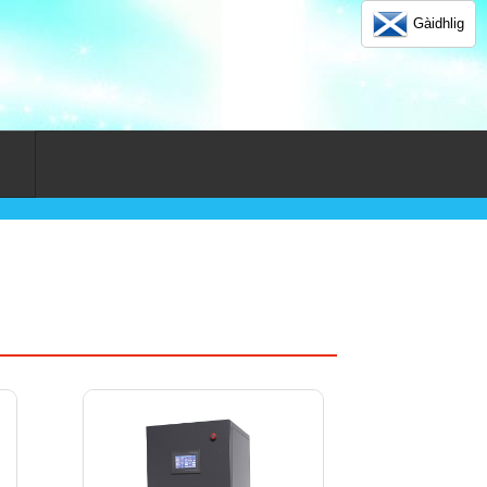
Gàidhlig
n