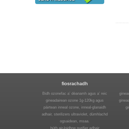
fiosrachadh
Bidh ozonefac a’ dèanamh agus a’ reic
ginea
gineadairean ozone 1g-120kg agus
ginead
pàirtean inneal ozone, inneal-glanaidh
g
adhair, sterilizers ultraviolet, dùmhlachd
ogsaidean, msaa.
bùth air-loidhne purifier adhair