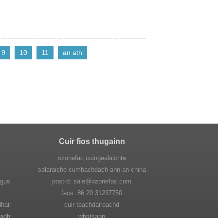
9
10
11
an ath
Cuir fios thugainn
ozonefac cuingealaichte
solaraiche cumhachdach ann an china
agus
post-d: sale@ozonefac.com
facs: 86 20 31237750
hair
cuir teachdaireachd
hadh
whatsapp