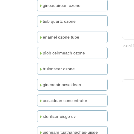
fhuarachadh le uisge
gineadairean ozone
gnìomhachais
tiùb quartz ozone
enamel ozone tube
oz-n10
pìob ceirmeach ozone
truinnsear ozone
gineadair ocsaidean
ocsaidean concentrator
sterilizer uisge uv
uidheam tuathanachas-uisge