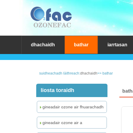
dhachaidh
bathar
iarrtasan
suidheachadh làithreach:
dhachaidh
>> bathar
liosta toraidh
bath
gineadair ozone air fhuarachadh
le èadhar
gineadair ozone air a