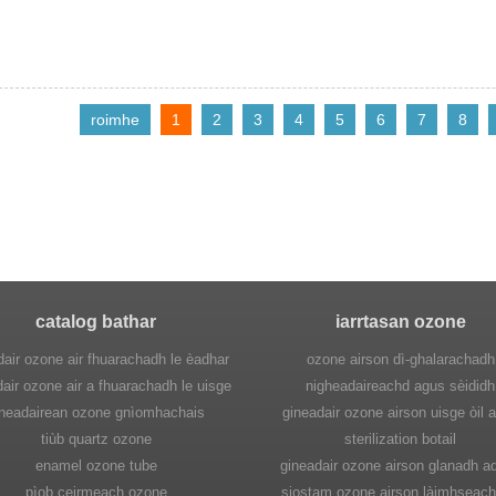
roimhe
1
2
3
4
5
6
7
8
catalog bathar
iarrtasan ozone
dair ozone air fhuarachadh le èadhar
ozone airson dì-ghalarachadh
air ozone air a fhuarachadh le uisge
nigheadaireachd agus sèididh
ineadairean ozone gnìomhachais
gineadair ozone airson uisge òil 
tiùb quartz ozone
sterilization botail
enamel ozone tube
gineadair ozone airson glanadh ad
pìob ceirmeach ozone
siostam ozone airson làimhseac