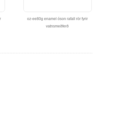
r
oz-ee80g enamel óson rafall rör fyrir
vatnsmeðferð