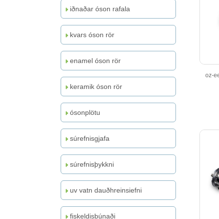
iðnaðar óson rafala
kvars óson rör
enamel óson rör
oz-ee
keramik óson rör
ósonplötu
súrefnisgjafa
súrefnisþykkni
uv vatn dauðhreinsiefni
fiskeldisbúnaði