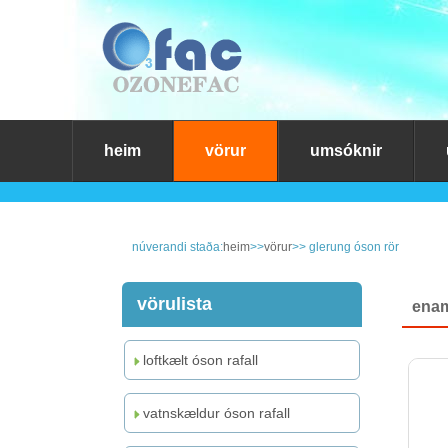
heim
vörur
umsóknir
núverandi staða:
heim
>>
vörur
>> glerung óson rör
vörulista
enam
loftkælt óson rafall
vatnskældur óson rafall