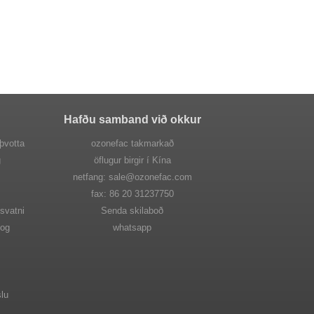
Hafðu samband við okkur
 þvotta
ozonefac takmarkað
g
öflugur birgir í Kína
netfang: sale@ozonefac.com
fax: 86 20 31237750
isvatni
Senda skilaboð
 og
whatsapp
slu