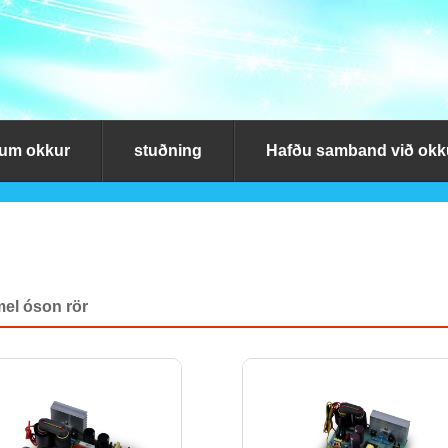
um okkur
stuðning
Hafðu samband við okk
el óson rör