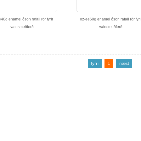
40g enamel óson rafall rör fyrir
oz-ee60g enamel óson rafall rör fyri
vatnsmeðferð
vatnsmeðferð
fyrri
1
næst