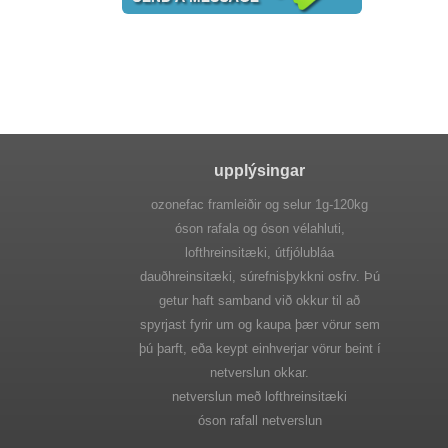
upplýsingar
ozonefac framleiðir og selur 1g-120kg
óson rafala og óson vélahluti,
lofthreinsitæki, útfjólubláa
dauðhreinsitæki, súrefnisþykkni osfrv. Þú
getur haft samband við okkur til að
spyrjast fyrir um og kaupa þær vörur sem
þú þarft, eða keypt einhverjar vörur beint í
netverslun okkar.
netverslun með lofthreinsitæki
óson rafall netverslun