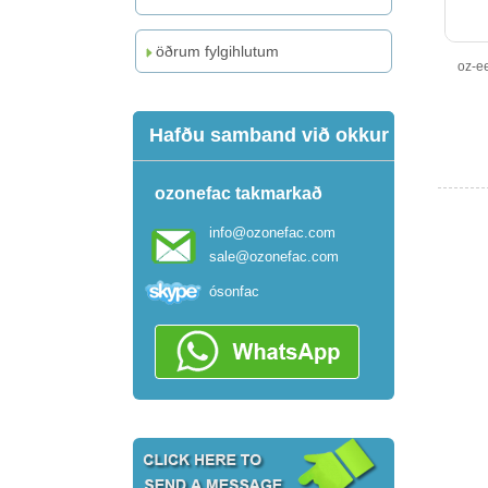
öðrum fylgihlutum
oz-ee
Hafðu samband við okkur
ozonefac takmarkað
info@ozonefac.com
sale@ozonefac.com
ósonfac