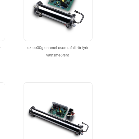
r
oz-ee30g enamel óson rafall rör fyrir
vatnsmeðferð