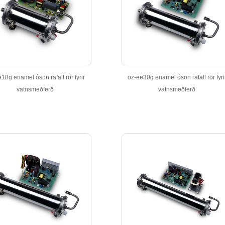
18g enamel óson rafall rör fyrir
oz-ee30g enamel óson rafall rör fyri
vatnsmeðferð
vatnsmeðferð