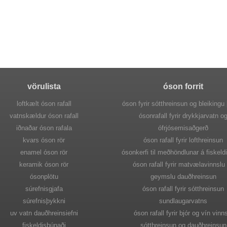
vörulista
óson forrit
loftkælt óson rafall
óson fyrir sótthreinsun og bleikingu
vatnskældur óson rafall
ósonrafall fyrir drykkjarvatn o
iðnaðar óson rafala
ófrjósemisaðgerð
kvars óson rör
óson rafall fyrir lofthreinsun
enamel óson rör
ósonkerfi til meðhöndlunar á fiskeld
keramik óson rör
óson rafall fyrir matvælavinnslu
ósonplötu
geymslu dauðhreinsun
súrefnisgjafa
óson rafall fyrir sótthreinsun
súrefnisþykkni
sundlaugarvatns
uv vatn dauðhreinsiefni
óson rafall fyrir bjór og vín vinn
fiskeldisbúnaði
sótthreinsun og dauðhreinsun