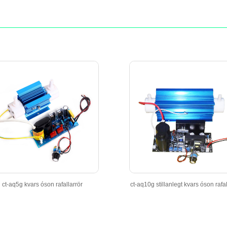
ct-aq5g kvars óson rafallarrör
ct-aq10g stillanlegt kvars óson rafal