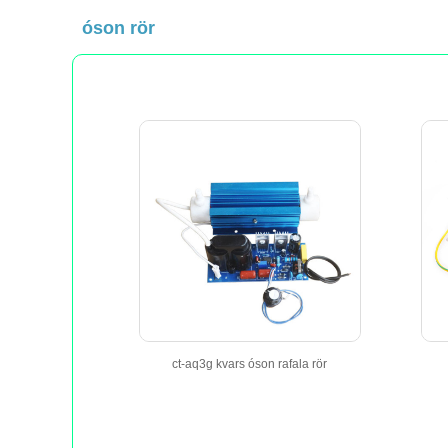
óson rör
ct-aq3g kvars óson rafala rör