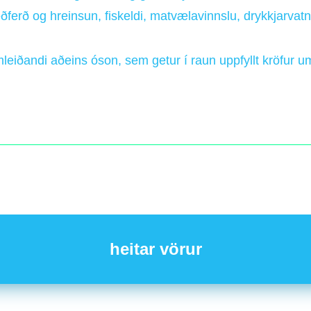
ðferð og hreinsun, fiskeldi, matvælavinnslu, drykkjarvat
leiðandi aðeins óson, sem getur í raun uppfyllt kröfur u
heitar vörur