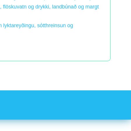
n, flöskuvatn og drykki, landbúnað og margt
m lyktareyðingu, sótthreinsun og