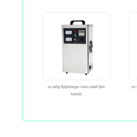
oz-at5g flytjanlegur óson rafall fyrir
oz-
heimili