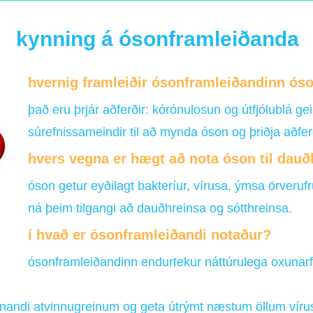
kynning á ósonframleiðanda
hvernig framleiðir ósonframleiðandinn ós
það eru þrjár aðferðir: kórónulosun og útfjólublá geis
súrefnissameindir til að mynda óson og þriðja aðfer
hvers vegna er hægt að nota óson til dau
óson getur eyðilagt bakteríur, vírusa, ýmsa örveruf
ná þeim tilgangi að dauðhreinsa og sótthreinsa.
í hvað er ósonframleiðandi notaður?
ósonframleiðandinn endurtekur náttúrulega oxunarferli
nandi atvinnugreinum og geta útrýmt næstum öllum vírus