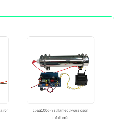
a rör
ct-aq100g-h stillanlegt kvars óson
rafallarrör