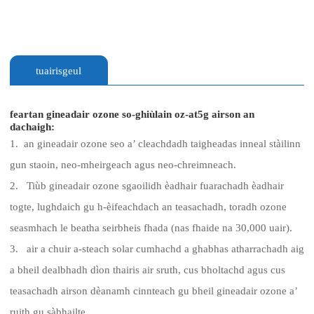
tuairisgeul
feartan gineadair ozone so-ghiùlain oz-at5g airson an
dachaigh:
1. an gineadair ozone seo a’ cleachdadh taigheadas inneal stàilinn
gun staoin, neo-mheirgeach agus neo-chreimneach.
2. Tiùb gineadair ozone sgaoilidh èadhair fuarachadh èadhair
togte, lughdaich gu h-èifeachdach an teasachadh, toradh ozone
seasmhach le beatha seirbheis fhada (nas fhaide na 30,000 uair).
3. air a chuir a-steach solar cumhachd a ghabhas atharrachadh aig
a bheil dealbhadh dìon thairis air sruth, cus bholtachd agus cus
teasachadh airson dèanamh cinnteach gu bheil gineadair ozone a’
ruith gu sàbhailte.