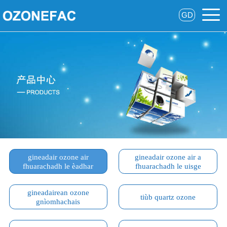
GD
gineadair ozone air
gineadair ozone air a
fhuarachadh le èadhar
fhuarachadh le uisge
gineadairean ozone
tiùb quartz ozone
gnìomhachais