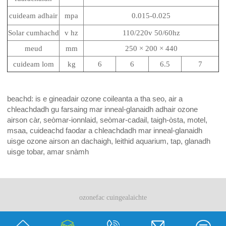
cuideam adhair
mpa
0.015-0.025
Solar cumhachd
v hz
110/220v 50/60hz
meud
mm
250 × 200 × 440
cuideam lom
kg
6
6
6.5
7
beachd: is e gineadair ozone coileanta a tha seo, air a
chleachdadh gu farsaing mar inneal-glanaidh adhair ozone
airson càr, seòmar-ionnlaid, seòmar-cadail, taigh-òsta, motel,
msaa, cuideachd faodar a chleachdadh mar inneal-glanaidh
uisge ozone airson an dachaigh, leithid aquarium, tap, glanadh
uisge tobar, amar snàmh
ozonefac cuingealaichte