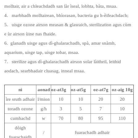
molltair, air a chleachdadh san làr ìseal, lobhta, bàta, msaa.
4. marbhadh molltairean, bhìorasan, bacteria gu h-èifeachdach;
5. uisge ozone airson measan & glasraich, sterilization agus cùm
e ùr airson ùine nas fhaide.
6. glanadh uisge agus dì-ghalarachadh, spà, amar snàmh,
aquarium, uisge tap, uisge tobar, msaa.
7. sterilize agus dì-ghalarachadh airson solar làitheil, leithid
aodach, searbhadair cluasag, inneal msaa.
nì
aonad
oz-at3g
oz-at5g
oz-at7g
oz-aig 10g
ìre sruth adhair
l/mion
10
10
20
20
toradh ozone
g/h
3
5
7
10
cumhachd
w
70
80
95
110
dòigh
/
fuarachadh adhair
fuarachaidh