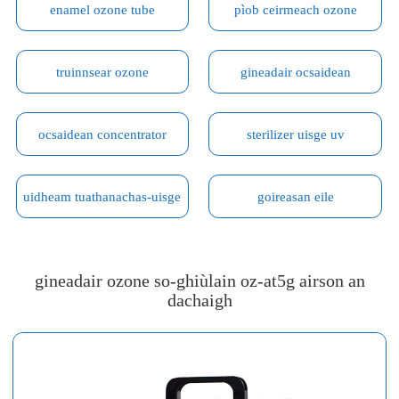
enamel ozone tube
pìob ceirmeach ozone
truinnsear ozone
gineadair ocsaidean
ocsaidean concentrator
sterilizer uisge uv
uidheam tuathanachas-uisge
goireasan eile
gineadair ozone so-ghiùlain oz-at5g airson an
dachaigh