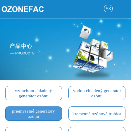
SK
vzduchom chladený
vodou chladený generátor
generátor ozónu
ozónu
priemyselné generátory
kremenná ozónová trubica
ozónu