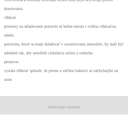
dozrievania.
vlhkosť
priestory na skladovanie potravín sú bežne miesta s vyššou vlhkosťou.
obehu
potraviny, ktoré sa majú skladovať v ozonizovanej atmosfére, by mali byť
zabalené tak, aby umožnili cirkuláciu ozónu a vzduchu.
plesnivec
vysoká vlhkosť spôsobí, že plesne a väčšina baktérií sú náchylnejšie na
ozón.
limitovaný ozonefac