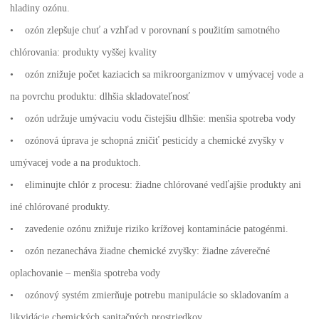
hladiny ozónu.
• ozón zlepšuje chuť a vzhľad v porovnaní s použitím samotného
chlórovania: produkty vyššej kvality
• ozón znižuje počet kaziacich sa mikroorganizmov v umývacej vode a
na povrchu produktu: dlhšia skladovateľnosť
• ozón udržuje umývaciu vodu čistejšiu dlhšie: menšia spotreba vody
• ozónová úprava je schopná zničiť pesticídy a chemické zvyšky v
umývacej vode a na produktoch.
• eliminujte chlór z procesu: žiadne chlórované vedľajšie produkty ani
iné chlórované produkty.
• zavedenie ozónu znižuje riziko krížovej kontaminácie patogénmi.
• ozón nezanecháva žiadne chemické zvyšky: žiadne záverečné
oplachovanie – menšia spotreba vody
• ozónový systém zmierňuje potrebu manipulácie so skladovaním a
likvidácie chemických sanitačných prostriedkov.