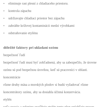
• eliminuje rast plesní z chladiaceho priestoru.
• kontrola zápachu
• udržiavajte chladiaci priestor bez zápachu
• zabráňte krížovej kontaminácii medzi výrobkami
• odstraňovanie etylénu
dôležité faktory pri ukladaní ozónu
bezpečnosť ľudí
bezpečnosť ľudí musí byť zohľadnená, aby sa zabezpečilo, že úrovne
ozónu sú pod bezpečnou úrovňou, keď sú pracovníci v oblasti.
koncentrácie
rôzne druhy mäsa a morských plodov si budú vyžadovať rôzne
koncentrátory ozónu, aby sa dosiahla účinná konzervácia.
etylén
veľa ovocia a zeleniny uvoľňuje etylén tento plyn urýchľuje proces