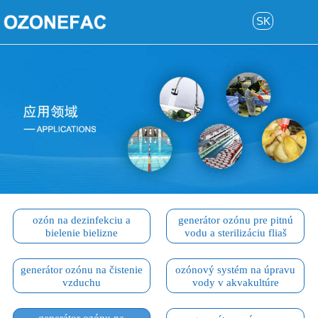
SK
ozón na dezinfekciu a
generátor ozónu pre pitnú
bielenie bielizne
vodu a sterilizáciu fliaš
generátor ozónu na čistenie
ozónový systém na úpravu
vzduchu
vody v akvakultúre
generátor ozónu na