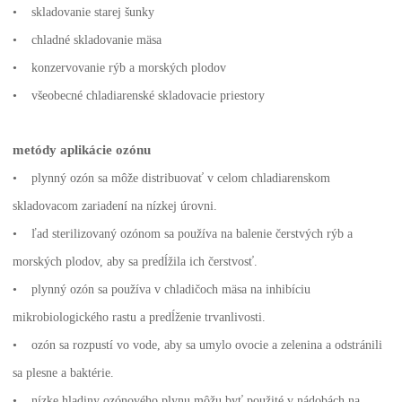
• skladovanie starej šunky
• chladné skladovanie mäsa
• konzervovanie rýb a morských plodov
• všeobecné chladiarenské skladovacie priestory
metódy aplikácie ozónu
• plynný ozón sa môže distribuovať v celom chladiarenskom
skladovacom zariadení na nízkej úrovni.
• ľad sterilizovaný ozónom sa používa na balenie čerstvých rýb a
morských plodov, aby sa predĺžila ich čerstvosť.
• plynný ozón sa používa v chladičoch mäsa na inhibíciu
mikrobiologického rastu a predĺženie trvanlivosti.
• ozón sa rozpustí vo vode, aby sa umylo ovocie a zelenina a odstránili
sa plesne a baktérie.
• nízke hladiny ozónového plynu môžu byť použité v nádobách na