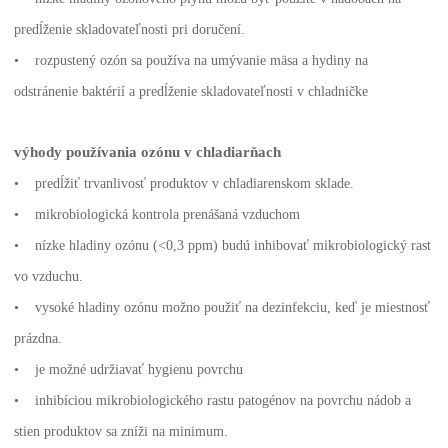
predĺženie skladovateľnosti pri doručení.
• rozpustený ozón sa používa na umývanie mäsa a hydiny na
odstránenie baktérií a predĺženie skladovateľnosti v chladničke
výhody používania ozónu v chladiarňach
• predĺžiť trvanlivosť produktov v chladiarenskom sklade.
• mikrobiologická kontrola prenášaná vzduchom
• nízke hladiny ozónu (<0,3 ppm) budú inhibovať mikrobiologický rast
vo vzduchu.
• vysoké hladiny ozónu možno použiť na dezinfekciu, keď je miestnosť
prázdna.
• je možné udržiavať hygienu povrchu
• inhibíciou mikrobiologického rastu patogénov na povrchu nádob a
stien produktov sa zníži na minimum.