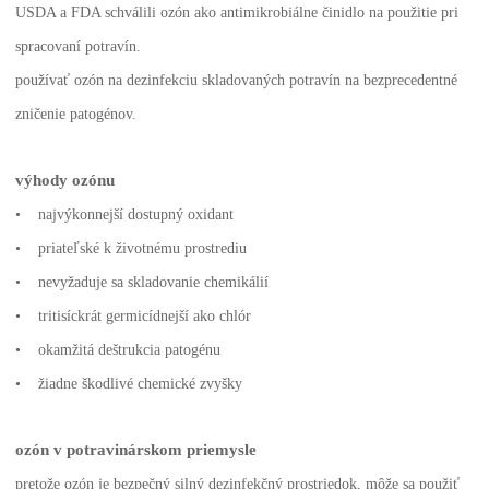
USDA a FDA schválili ozón ako antimikrobiálne činidlo na použitie pri
spracovaní potravín.
používať ozón na dezinfekciu skladovaných potravín na bezprecedentné
zničenie patogénov.
výhody ozónu
• najvýkonnejší dostupný oxidant
• priateľské k životnému prostrediu
• nevyžaduje sa skladovanie chemikálií
• tritisíckrát germicídnejší ako chlór
• okamžitá deštrukcia patogénu
• žiadne škodlivé chemické zvyšky
ozón v potravinárskom priemysle
pretože ozón je bezpečný silný dezinfekčný prostriedok, môže sa použiť