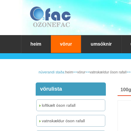
heim
vörur
umsóknir
núverandi staða:
heim
>>
vörur
>>
vatnskældur óson rafall
>>
vörulista
100g 
loftkælt óson rafall
vatnskældur óson rafall