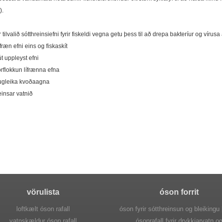
).
tilvalið sótthreinsiefni fyrir fiskeldi vegna getu þess til að drepa bakteríur og vírusa á
ífræn efni eins og fiskaskít
 út uppleyst efni
 örflokkun lífrænna efna
ðugleika kvoðaagna
einsar vatnið
vörulista
óson forrit
loftkælt óson rafall
óson fyrir sótthreinsun og bleikingu
vatnskældur óson rafall
ósonrafall fyrir drykkjarvatn o