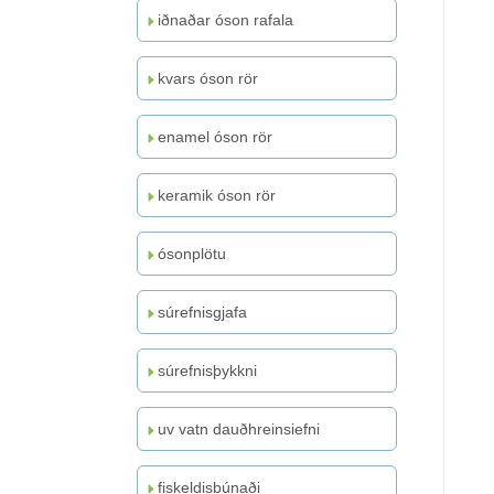
iðnaðar óson rafala
kvars óson rör
enamel óson rör
keramik óson rör
ósonplötu
súrefnisgjafa
súrefnisþykkni
uv vatn dauðhreinsiefni
fiskeldisbúnaði