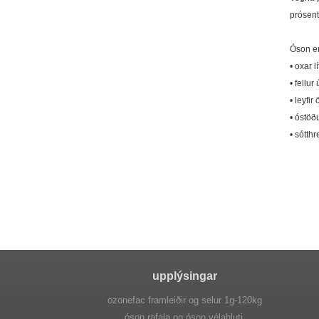
prósent
Óson er 
• oxar l
• fellur
• leyfir
• óstö
• sótthr
upplýsingar
ozonefac framleiðir og selur 1g-120kg
óson rafala og óson vélahluti,