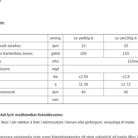
r
tir:
eining
oz-yw80g-b
oz-yw100g-b
raði súrefnis
lpm
15
20
s framleiðsla ósons
g/klst
100
120
a
v/hz
110va
 ósons
mg/l
kw
≤2,50
≤2,8
a
11.36
12,72
nsrennsli
lpm
40
40
mm
fall fyrir meðhöndlun fiskeldisvatns:
 felur í sér ræktun á fiski í atvinnuskyni í kerum eða girðingum, venjulega til matar.
essara vandamála nota sumir fiskeldisrekendur oft sterk sýklalyf til að halda lífinu 