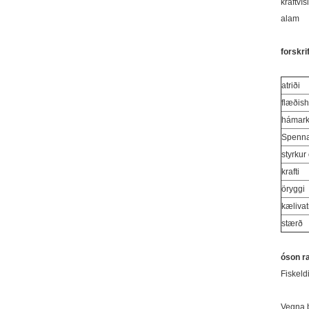
kraftvísi
alam
forskrif
atriði
flæðish
hámark
Spenn
styrkur
krafti
öryggi
kælivat
stærð
óson ra
Fiskeldi
Vegna þ