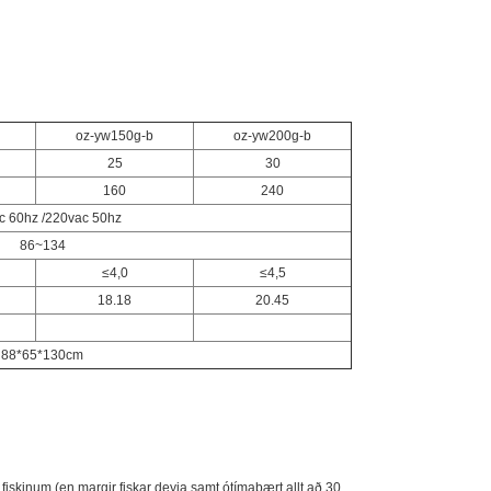
oz-yw150g-b
oz-yw200g-b
25
30
160
240
c 60hz /220vac 50hz
86~134
≤4,0
≤4,5
18.18
20.45
88*65*130cm
í fiskinum (en margir fiskar deyja samt ótímabært allt að 30