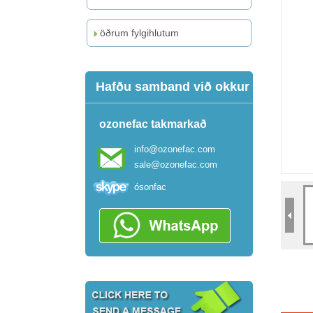
öðrum fylgihlutum
Hafðu samband við okkur
ozonefac takmarkað
info@ozonefac.com
sale@ozonefac.com
ósonfac