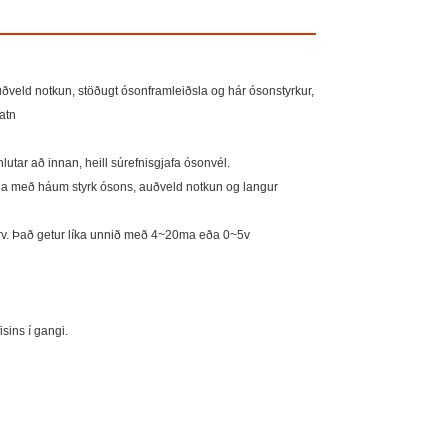
uðveld notkun, stöðugt ósonframleiðsla og hár ósonstyrkur,
atn
hlutar að innan, heill súrefnisgjafa ósonvél.
iðsla með háum styrk ósons, auðveld notkun og langur
 osfrv. Það getur líka unnið með 4~20ma eða 0~5v
sins í gangi.