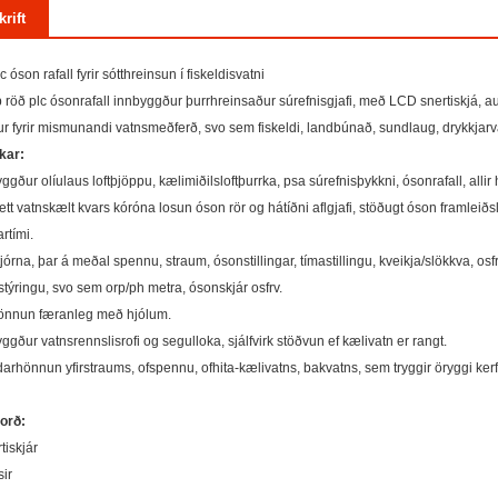
krift
 óson rafall fyrir sótthreinsun í fiskeldisvatni
 röð plc ósonrafall innbyggður þurrhreinsaður súrefnisgjafi, með LCD snertiskjá, a
r fyrir mismunandi vatnsmeðferð, svo sem fiskeldi, landbúnað, sundlaug, drykkjarv
ikar:
yggður olíulaus loftþjöppu, kælimiðilsloftþurrka, psa súrefnisþykkni, ósonrafall, allir 
ett vatnskælt kvars kóróna losun óson rör og hátíðni aflgjafi, stöðugt óson framle
rtími.
stjórna, þar á meðal spennu, straum, ósonstillingar, tímastillingu, kveikja/slökkva,
stýringu, svo sem orp/ph metra, ósonskjár osfrv.
l hönnun færanleg með hjólum.
yggður vatnsrennslisrofi og segulloka, sjálfvirk stöðvun ef kælivatn er rangt.
darhönnun yfirstraums, ofspennu, ofhita-kælivatns, bakvatns, sem tryggir öryggi kerfi
orð:
tiskjár
sir