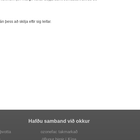
n þess að skilja eftir sig leifar.
Hafðu samband við okkur
 þvotta
ozonefac takmarkað
g
öflugur birgir í Kína