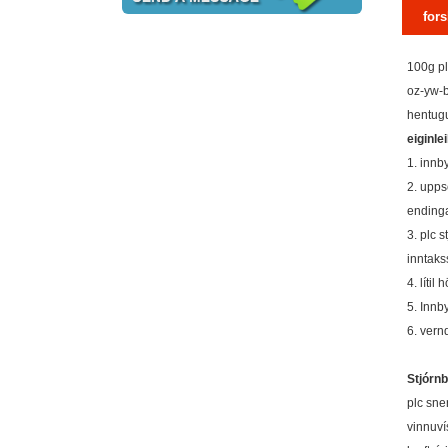
fors
100g plc
oz-yw-b
hentugu
eiginle
1. innb
2. upps
endinga
3. plc 
inntaks
4. líti
5. Innb
6. vern
Stjórnb
plc sner
vinnuví