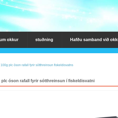
um okkur
stuðning
Hafðu samband við okk
 100g plc óson rafall fyrir sótthreinsun fiskeldisvatns
plc óson rafall fyrir sótthreinsun í fiskeldisvatni