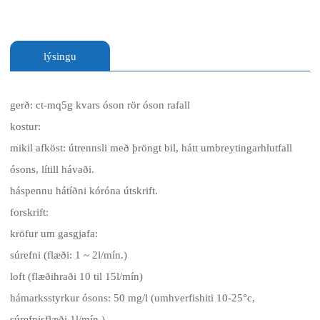
lýsingu
gerð: ct-mq5g kvars óson rör óson rafall
kostur:
mikil afköst: útrennsli með þröngt bil, hátt umbreytingarhlutfall
ósons, lítill hávaði.
háspennu hátíðni kóróna útskrift.
forskrift:
kröfur um gasgjafa:
súrefni (flæði: 1 ~ 2l/mín.)
loft (flæðihraði 10 til 15l/mín)
hámarksstyrkur ósons: 50 mg/l (umhverfishiti 10-25°c,
súrefnisflæði 1l/mín.)