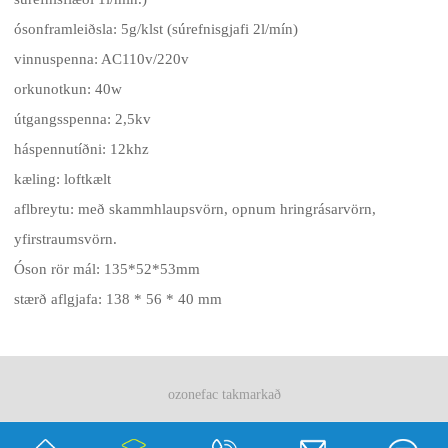
ósonframleiðsla: 5g/klst (súrefnisgjafi 2l/mín)
vinnuspenna: AC110v/220v
orkunotkun: 40w
útgangsspenna: 2,5kv
háspennutíðni: 12khz
kæling: loftkælt
aflbreytu: með skammhlaupsvörn, opnum hringrásarvörn,
yfirstraumsvörn.
Óson rör mál: 135*52*53mm
stærð aflgjafa: 138 * 56 * 40 mm
ozonefac takmarkað