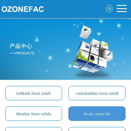
IS
loftkælt óson rafall
vatnskældur óson rafall
iðnaðar óson rafala
kvars óson rör