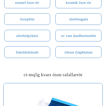
enamel óson rör
keramik óson rör
ósonplötu
súrefnisgjafa
súrefnisþykkni
uv vatn dauðhreinsiefni
fiskeldisbúnaði
öðrum fylgihlutum
ct-mq5g kvars óson rafallarrör