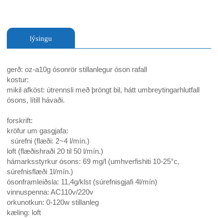
lýsingu
gerð: oz-a10g ósonrör
stillanlegur óson rafall
kostur:
mikil afköst: útrennsli með þröngt bil, hátt umbreytingarhlutfall
ósons, lítill hávaði.
forskrift:
kröfur um gasgjafa:
súrefni (flæði: 2~4 l/mín.)
loft (flæðishraði 20 til 50 l/mín.)
hámarksstyrkur ósons: 69 mg/l (umhverfishiti 10-25°c,
súrefnisflæði 1l/mín.)
ósonframleiðsla: 11,4g/klst (súrefnisgjafi 4l/mín)
vinnuspenna: AC110v/220v
orkunotkun: 0-120w stillanleg
kæling: loft