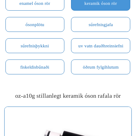
enamel óson rör
keramik óson rör
ósonplötu
súrefnisgjafa
súrefnisþykkni
uv vatn dauðhreinsiefni
fiskeldisbúnaði
öðrum fylgihlutum
oz-a10g stillanlegt keramik óson rafala rör