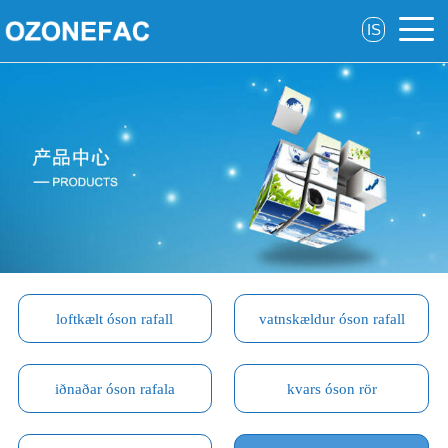
IS
loftkælt óson rafall
vatnskældur óson rafall
iðnaðar óson rafala
kvars óson rör