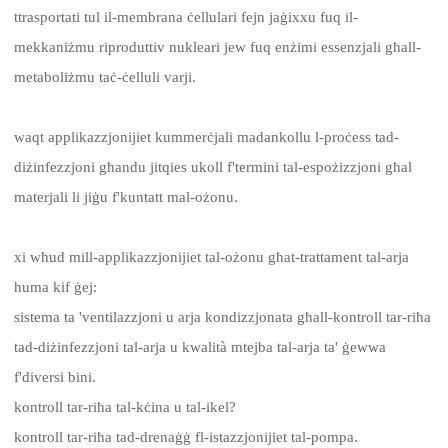
ttrasportati tul il-membrana ċellulari fejn jaġixxu fuq il-
mekkaniżmu riproduttiv nukleari jew fuq enżimi essenzjali għall-
metaboliżmu taċ-ċelluli varji.
waqt applikazzjonijiet kummerċjali madankollu l-proċess tad-
diżinfezzjoni għandu jitqies ukoll f'termini tal-espożizzjoni għal
materjali li jiġu f'kuntatt mal-ożonu.
xi wħud mill-applikazzjonijiet tal-ożonu għat-trattament tal-arja
huma kif ġej:
sistema ta 'ventilazzjoni u arja kondizzjonata għall-kontroll tar-riħa
tad-diżinfezzjoni tal-arja u kwalità mtejba tal-arja ta' ġewwa
f'diversi bini.
kontroll tar-riħa tal-kċina u tal-ikel?
kontroll tar-riħa tad-drenaġġ fl-istazzjonijiet tal-pompa.