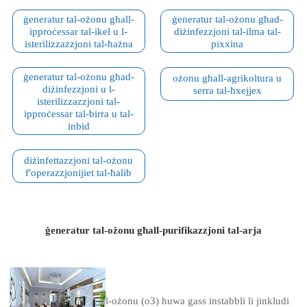
ġeneratur tal-ożonu għall-
ġeneratur tal-ożonu għad-
ipproċessar tal-ikel u l-
diżinfezzjoni tal-ilma tal-
isterilizzazzjoni tal-ħażna
pixxina
ġeneratur tal-ożonu għad-
ożonu għall-agrikoltura u
diżinfezzjoni u l-
serra tal-ħxejjex
isterilizzazzjoni tal-
ipproċessar tal-birra u tal-
inbid
diżinfettazzjoni tal-ożonu
f'operazzjonijiet tal-ħalib
ġeneratur tal-ożonu għall-purifikazzjoni tal-arja
l-ożonu (o3) huwa gass instabbli li jinkludi