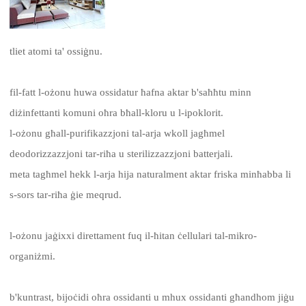
tliet atomi ta' ossiġnu.
fil-fatt l-ożonu huwa ossidatur ħafna aktar b'saħħtu minn
diżinfettanti komuni oħra bħall-kloru u l-ipoklorit.
l-ożonu għall-purifikazzjoni tal-arja wkoll jagħmel
deodorizzazzjoni tar-riħa u sterilizzazzjoni batterjali.
meta tagħmel hekk l-arja hija naturalment aktar friska minħabba li
s-sors tar-riħa ġie meqrud.
l-ożonu jaġixxi direttament fuq il-ħitan ċellulari tal-mikro-
organiżmi.
b'kuntrast, bijoċidi oħra ossidanti u mhux ossidanti għandhom jiġu