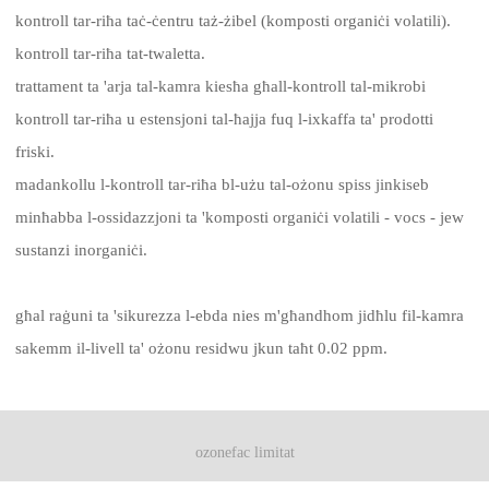
kontroll tar-riħa taċ-ċentru taż-żibel (komposti organiċi volatili).
kontroll tar-riħa tat-twaletta.
trattament ta 'arja tal-kamra kiesħa għall-kontroll tal-mikrobi
kontroll tar-riħa u estensjoni tal-ħajja fuq l-ixkaffa ta' prodotti
friski.
madankollu l-kontroll tar-riħa bl-użu tal-ożonu spiss jinkiseb
minħabba l-ossidazzjoni ta 'komposti organiċi volatili - vocs - jew
sustanzi inorganiċi.
għal raġuni ta 'sikurezza l-ebda nies m'għandhom jidħlu fil-kamra
sakemm il-livell ta' ożonu residwu jkun taħt 0.02 ppm.
ozonefac limitat