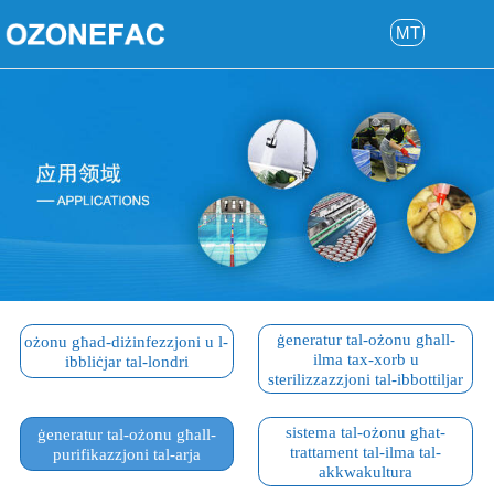
MT
ġeneratur tal-ożonu għall-
ożonu għad-diżinfezzjoni u l-
ilma tax-xorb u
ibbliċjar tal-londri
sterilizzazzjoni tal-ibbottiljar
sistema tal-ożonu għat-
ġeneratur tal-ożonu għall-
trattament tal-ilma tal-
purifikazzjoni tal-arja
akkwakultura